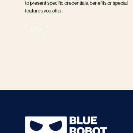
to present specific credentials, benefits or special
features you offer.
Explore